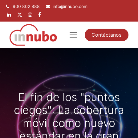
900 802 888
info@innubo.com
Contáctanos
El fin de los "puntos
ciegos": La cobertura
móvil como nuevo
estándar en la gran