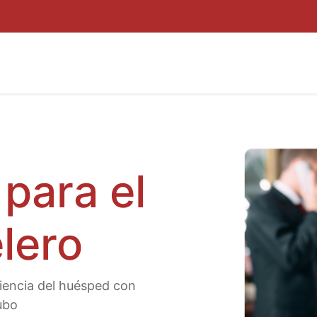
ROYECTOS
POR QUÉ INNUBO
KIT DIGITAL
BLOG
ZON
para el
lero
riencia del huésped con
ubo