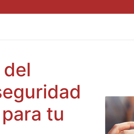
ROYECTOS
POR QUÉ INNUBO
KIT DIGITAL
BLOG
ZON
 del
seguridad
 para tu