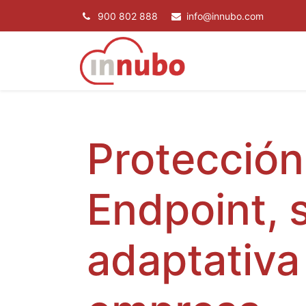
900 802 888
info@innubo.com
SERVICIOS
P
Protección
Endpoint, 
adaptativa