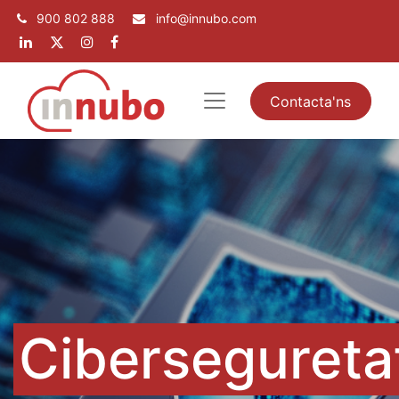
900 802 888
info@innubo.com
Contacta'ns
Cibersegureta