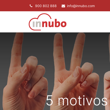
900 802 888
info@innubo.com
SERVICIOS
P
5 motivos