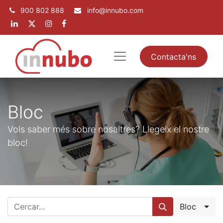
900 802 888
info@innubo.com
Contacta'ns
Bloc
Vols saber més sobre nosaltres? Llegeix el nostre
bloc!
Bloc