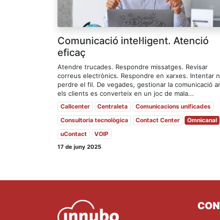
Comunicació intel·ligent. Atenció
eficaç
Atendre trucades. Respondre missatges. Revisar
correus electrònics. Respondre en xarxes. Intentar 
perdre el fil. De vegades, gestionar la comunicació 
els clients es converteix en un joc de mala...
Callcenter
Centraleta
Comunicacions unificades
Consultoria tecnològica
Contact Center
Omnicanal
uContact
VOIP
17 de juny 2025
CON