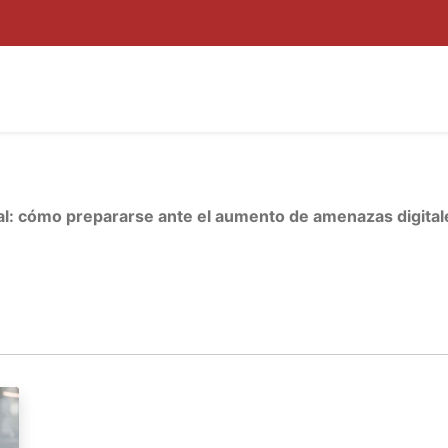
JECTES
PER QUÈ INNUBO
KIT DIGITAL
BLOC
ZONA C
al: cómo prepararse ante el aumento de amenazas digital