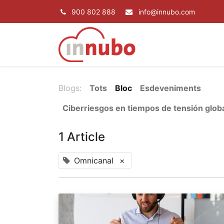
900 802 888
info@innubo.com
SERVEIS
PRO
Blogs:
Tots
Bloc
Esdeveniments
Ciberriesgos en tiempos de tensión glob
1 Article
Omnicanal
×