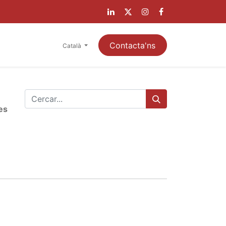
LIENTS
Contacta'ns
Català
es