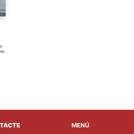
no
amb
TACTE
MENÚ